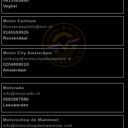
0413385850
Veghel
Motor Centrum
Roosendaal
info@mcr.nl
0165559926
Roosendaal
Motor City Amsterdam
verkoop@motorcityamsterdam.nl
0204808010
Amsterdam
Motorado
info@motorado.nl
0582887886
Leeuwarden
Motorschop de Mammoet
info@motorshopdemammoet.com