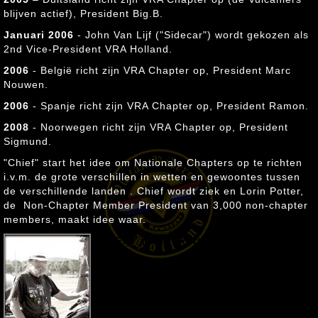
blijven actief), President Big.B.
Januari 2006
- John Van Lijf ("Sidecar") wordt gekozen als
2nd Vice-President VRA Holland.
2006
- België richt zijn VRA Chapter op, President Marc
Nouwen.
2006
- Spanje richt zijn VRA Chapter op, President Ramon.
2008
- Noorwegen richt zijn VRA Chapter op, President
Sigmund.
"Chief" start het idee om Nationale Chapters op te richten
i.v.m. de grote verschillen in wetten en gewoontes tussen
de verschillende landen . Chief wordt ziek en Lorin Potter,
de Non-Chapter Member President van 3,000 non-chapter
members, maakt idee waar.
"Fly" (Lorin Potter)
, USA
AEC Non-Chapter President
1st US National President