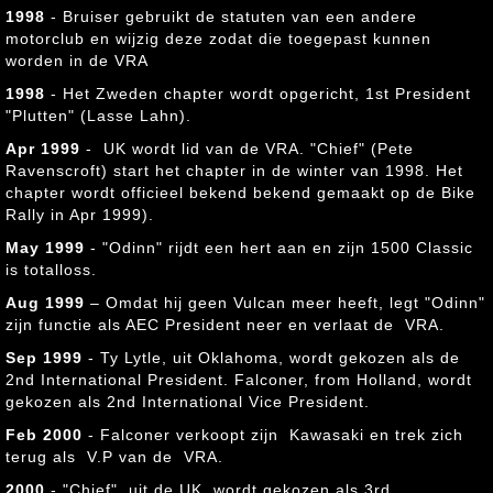
1998
- Bruiser gebruikt de statuten van een andere
motorclub en wijzig deze zodat die toegepast kunnen
worden in de VRA
1998
- Het Zweden chapter wordt opgericht, 1st President
"Plutten" (Lasse Lahn).
Apr 1999
- UK wordt lid van de VRA. "Chief" (Pete
Ravenscroft) start het chapter in de winter van 1998. Het
chapter wordt officieel bekend bekend gemaakt op de Bike
Rally in Apr 1999).
May 1999
- "Odinn" rijdt een hert aan en zijn 1500 Classic
is totalloss.
Aug 1999
– Omdat hij geen Vulcan meer heeft, legt "Odinn"
zijn functie als AEC President neer en verlaat de VRA.
Sep 1999
- Ty Lytle, uit Oklahoma, wordt gekozen als de
2nd International President. Falconer, from Holland, wordt
gekozen als 2nd International Vice President.
Feb 2000
- Falconer verkoopt zijn Kawasaki en trek zich
terug als V.P van de VRA.
2000
- "Chief", uit de UK, wordt gekozen als 3rd