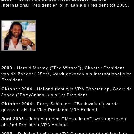
International President en blijft aan als President tot 2009.
"Chief" (Pete Ravenscroft)
, UK
3rd International President (2000
- 2009)
2000
- Harold Murray ("The Wizard"), Chapter President
van de Bangor 125ers, wordt gekozen als International Vice
President.
Oktober 2004
- Holland richt zijn VRA Chapter op, Geert de
Jonge ("PartyAnimal") als 1st President.
Oktober 2004
- Ferry Schippers ("Bushwaiter") wordt
gekozen als 1st Vice-President VRA Holland.
Juni 2005
- John Versteeg (”Mosselman") wordt gekozen
als 2nd President VRA Holland.
2005
– Duitsland richt zijn VRA Chapter op (de Vulcaniers